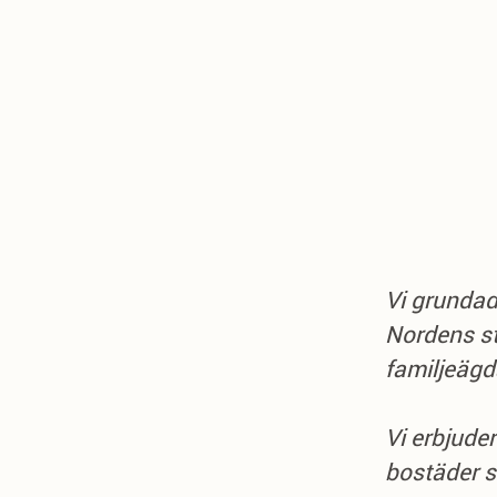
Vi grundade
Nordens stö
familjeägd
Vi erbjuder
bostäder s