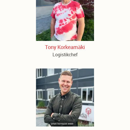
Tony Korkeamäki
Logistikchef