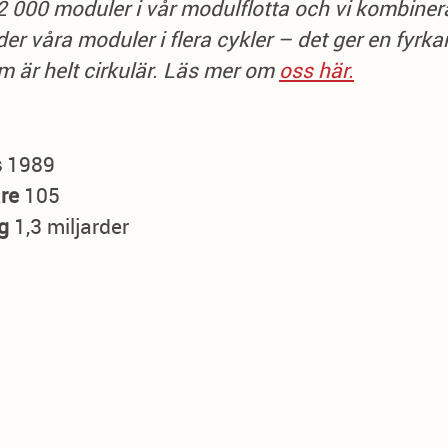
 000 moduler i vår modulflotta och vi kombiner
er våra moduler i flera cykler – det ger en fyrka
m är helt cirkulär. Läs mer om
oss här.
s
1989
are
105
ng
1,3 miljarder