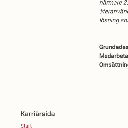
närmare 22
återanvänd
lösning so
Grundade
Medarbet
Omsättni
Karriärsida
Start