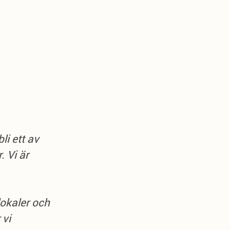
li ett av
. Vi är
lokaler och
 vi