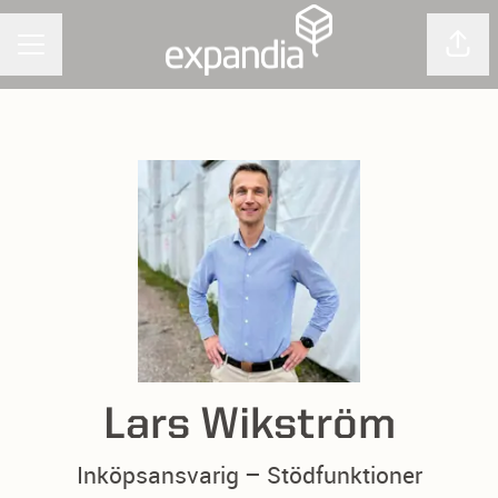
Dela 
Karriärmeny
Lars Wikström
Inköpsansvarig – Stödfunktioner